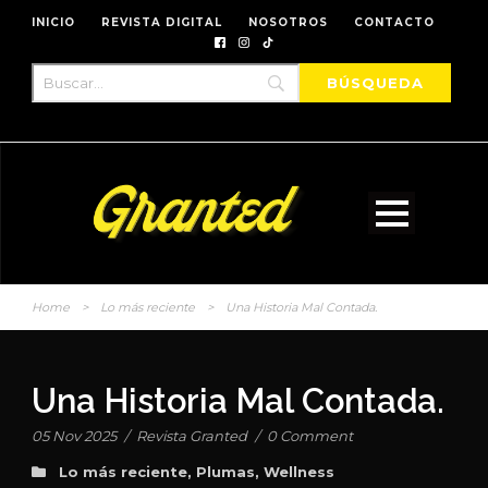
INICIO
REVISTA DIGITAL
NOSOTROS
CONTACTO
Home
>
Lo más reciente
>
Una Historia Mal Contada.
Una Historia Mal Contada.
05 Nov 2025
/
Revista Granted
/
0 Comment
Lo más reciente
,
Plumas
,
Wellness