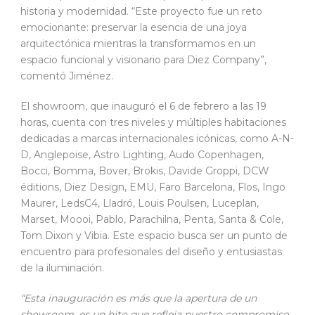
historia y modernidad. “Este proyecto fue un reto
emocionante: preservar la esencia de una joya
arquitectónica mientras la transformamos en un
espacio funcional y visionario para Diez Company”,
comentó Jiménez.
El showroom, que inauguró el 6 de febrero a las 19
horas, cuenta con tres niveles y múltiples habitaciones
dedicadas a marcas internacionales icónicas, como A-N-
D, Anglepoise, Astro Lighting, Audo Copenhagen,
Bocci, Bomma, Bover, Brokis, Davide Groppi, DCW
éditions, Diez Design, EMU, Faro Barcelona, Flos, Ingo
Maurer, LedsC4, Lladró, Louis Poulsen, Luceplan,
Marset, Moooi, Pablo, Parachilna, Penta, Santa & Cole,
Tom Dixon y Vibia. Este espacio busca ser un punto de
encuentro para profesionales del diseño y entusiastas
de la iluminación.
“Esta inauguración es más que la apertura de un
showroom, es un hito que refleja nuestro compromiso