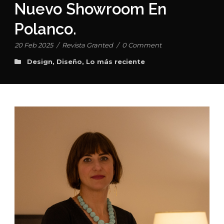
Nuevo Showroom En
Polanco.
20 Feb 2025
/
Revista Granted
/
0 Comment
Design
,
Diseño
,
Lo más reciente