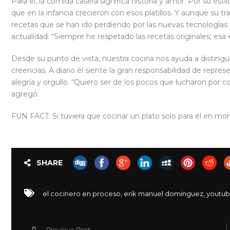
Para él, la comida casera significa historia y amor. Por su est
que en la infancia crecieron con esos platillos. Y aunque su 
recetas que se han ido perdiendo por las nuevas tecnologías en 
actualidad. “Siempre he respetado las recetas originales; esa e
Desde su punto de vista, nuestra cocina nos ayuda a distingu
creencias. A diario él siente la gran responsabilidad de repre
alegría y orgullo. “Quiero ser de los pocos que lucharon por com
agregó.
FUN FACT: Si tuviera que cocinar un plato solo para él en mom
SHARE
el cocinero en proceso
,
erik manuel dominguez
,
youtu
Previous Post