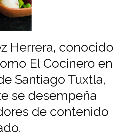
z Herrera, conocido
 como El Cocinero en
de Santiago Tuxtla,
nte se desempeña
dores de contenido
ado.