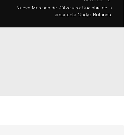
Nuevo Mercado de Pátzcuaro: Una obra de la
arquitecta Gladyz Butanda.