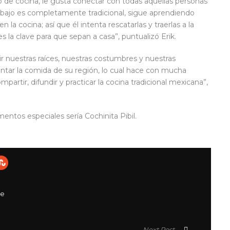
ilo de cocina, le gusta conectar con todas aquellas personas
trabajo es completamente tradicional, sigue aprendiendo
la cocina; así que él intenta rescatarlas y traerlas a la
s la clave para que sepan a casa”, puntualizó Erik.
ir nuestras raíces, nuestras costumbres y nuestras
sentar la comida de su región, lo cual hace con mucha
partir, difundir y practicar la cocina tradicional mexicana”,
entos especiales sería Cochinita Pibil.
be
Next Post