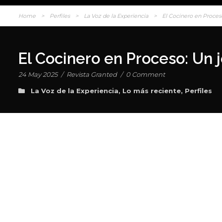
Home
>
Perfiles
>
La Voz de la Experiencia
>
El Cocinero en Proceso
El Cocinero en Proceso: Un j
24 May 2025
/
Revista Granted
/
0 Comment
La Voz de la Experiencia
,
Lo más reciente
,
Perfiles