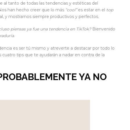
al tanto de todas las tendencias y estéticas del
Nos han hecho creer que lo más
“cool”
es estar en el
top
iral, y mostrarnos siempre productivos y perfectos.
ncluso piensas ya fue una tendencia en TikTok?
Bienvenido
raduría
.
dencia es ser tú mismo y atreverte a destacar por todo lo
s cuatro tips que te ayudarán a nadar en contra de la
 PROBABLEMENTE YA NO