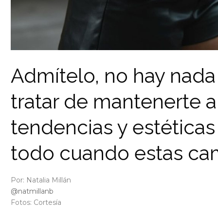
Admítelo, no hay nad
tratar de mantenerte a
tendencias y estética
todo cuando estas ca
Por: Natalia Millán
@natmillanb
Fotos: Cortesía