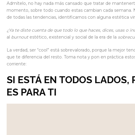
Admítelo, no hay nada más cansado que tratar de mantenerte 
momento, sobre todo cuando estas cambian cada semana. 
de todas las tendencias, identificarnos con alguna estética v
¿Ya te diste cuenta de que todo lo que haces, dices, usas o i
al
burnout
estético, existencial y social de la era de la
sobrecu
La verdad, ser “cool” está sobrevalorado, porque la mejor ten
que te diferencia del resto. Toma nota y pon en práctica esto
corriente:
SI ESTÁ EN TODOS LADOS,
ES PARA TI