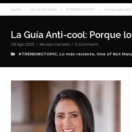
Home
>
One of Not Many
>
#TRENDINGTOPIC
>
La Guía Anti-cool
La Guía Anti-cool: Porque l
05 Ago 2025
/
Revista Granted
/
0 Comment
#TRENDINGTOPIC
,
Lo más reciente
,
One of Not Man