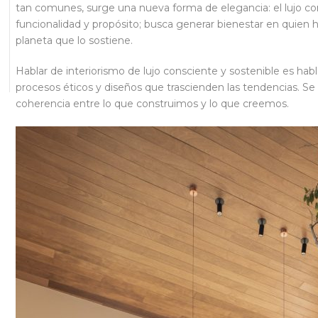
tan comunes, surge una nueva forma de elegancia: el lujo consc
funcionalidad y propósito; busca generar bienestar en quien h
planeta que lo sostiene.
Hablar de interiorismo de lujo consciente y sostenible es habl
procesos éticos y diseños que trascienden las tendencias. Se 
coherencia entre lo que construimos y lo que creemos.