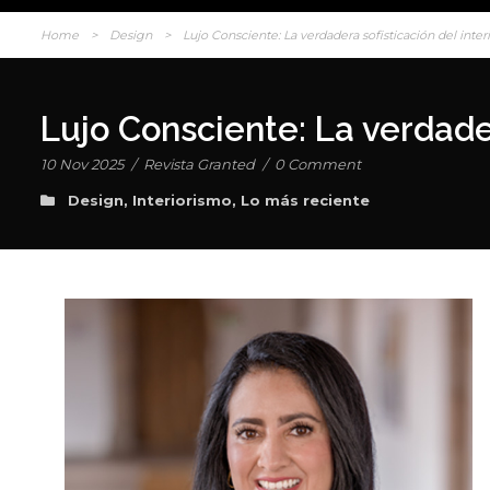
Home
>
Design
>
Lujo Consciente: La verdadera sofisticación del inter
Lujo Consciente: La verdader
10 Nov 2025
/
Revista Granted
/
0 Comment
Design
,
Interiorismo
,
Lo más reciente