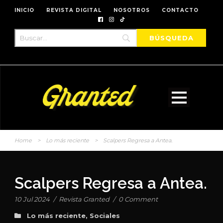
INICIO
REVISTA DIGITAL
NOSOTROS
CONTACTO
Home
>
Lo más reciente
>
Scalpers Regresa a Antea.
Scalpers Regresa a Antea.
10 Jul 2024
/
Revista Granted
/
0 Comment
Lo más reciente
,
Sociales