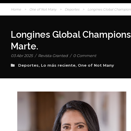
Home
>
One of Not Many
>
Deportes
>
Longines Global Champions 
Longines Global Champions 
Marte.
03 Abr 2025
/
Revista Granted
/
0 Comment
Deportes
,
Lo más reciente
,
One of Not Many