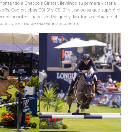
 montando a Chacco’s Girlstar, llevándo su primera victoria
ffs. Con pruebas CSI 5* y CSI 2* y una bolsa que superó el
 emocionantes. Francisco Pasquel y Jan Tops celebraron el
co es sinónimo de excelencia ecuestre.