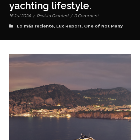
yachting lifestyle.
16 Jul 2024
/
Revista Granted
/
0 Comment
Lo más reciente
,
Lux Report
,
One of Not Many