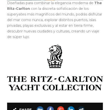
Diseñadas para combinar la elegancia moderna de
The
Ritz-Carlton
con la discreta sofisticación de los
superyates más magníficos del mundo, podrás disfrutar
del mar como nunca, explorar distintos puertos, islas
privadas, playas exclusivas y al estar en tierra firme,
descubrir nuevas ciudades y culturas, creando un viaje
de súper lujo.
SHARE