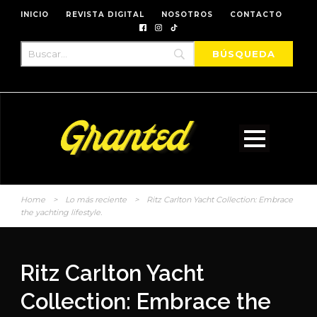
INICIO
REVISTA DIGITAL
NOSOTROS
CONTACTO
Home
>
Lo más reciente
>
Ritz Carlton Yacht Collection: Embrace
the yachting lifestyle.
Ritz Carlton Yacht
Collection: Embrace the