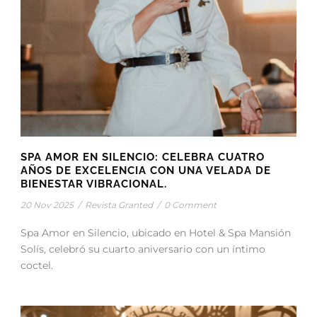
SPA AMOR EN SILENCIO: CELEBRA CUATRO
AÑOS DE EXCELENCIA CON UNA VELADA DE
BIENESTAR VIBRACIONAL.
20 Nov 2025
/
Revista Granted
/
0 Comment
Spa Amor en Silencio, ubicado en Hotel & Spa Mansión
Solís, celebró su cuarto aniversario con un íntimo
coctel.