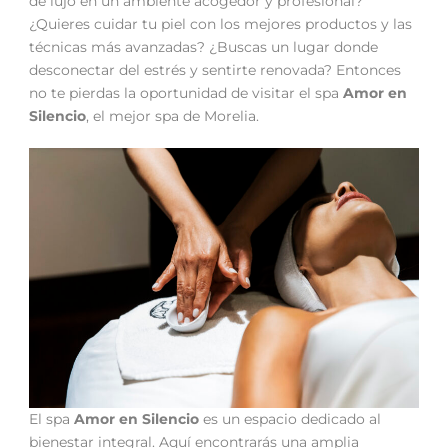
de lujo en un ambiente acogedor y profesional?
¿Quieres cuidar tu piel con los mejores productos y las
técnicas más avanzadas? ¿Buscas un lugar donde
desconectar del estrés y sentirte renovada? Entonces
no te pierdas la oportunidad de visitar el spa
Amor en
Silencio
, el mejor spa de Morelia.
El spa
Amor en Silencio
es un espacio dedicado al
bienestar integral. Aquí encontrarás una amplia