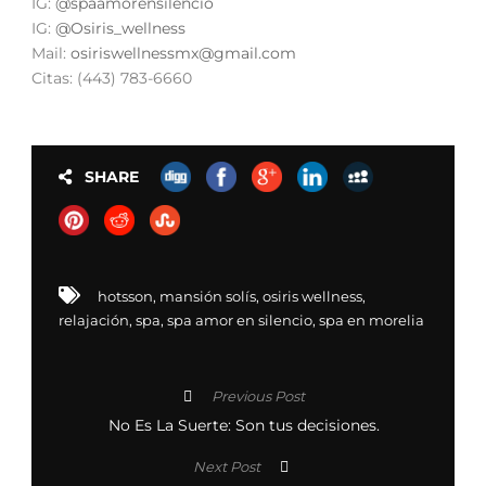
IG:
@spaamorensilencio
IG:
@Osiris_wellness
Mail:
osiriswellnessmx@gmail.com
Citas: (443) 783-6660
SHARE
hotsson
,
mansión solís
,
osiris wellness
,
relajación
,
spa
,
spa amor en silencio
,
spa en morelia
Previous Post
No Es La Suerte: Son tus decisiones.
Next Post