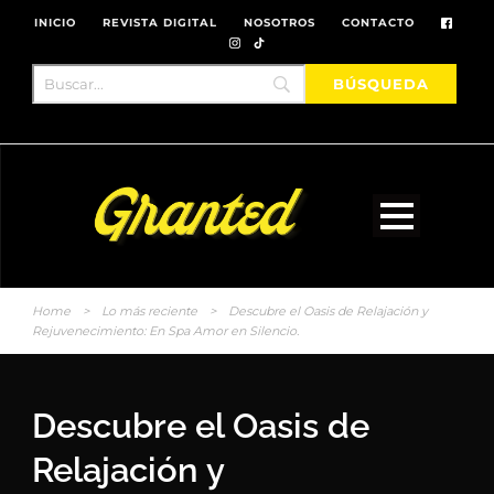
INICIO
REVISTA DIGITAL
NOSOTROS
CONTACTO
Home
>
Lo más reciente
>
Descubre el Oasis de Relajación y
Rejuvenecimiento: En Spa Amor en Silencio.
Descubre el Oasis de
Relajación y